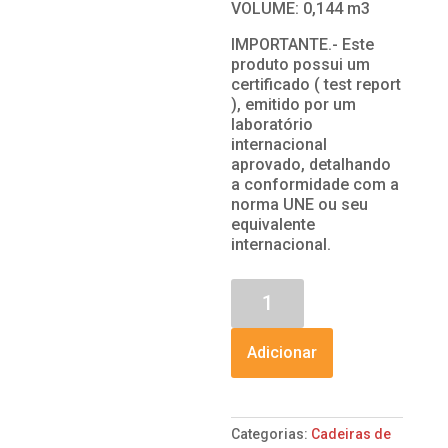
VOLUME: 0,144 m3
IMPORTANTE.- Este
produto possui um
certificado ( test report
), emitido por um
laboratório
internacional
aprovado, detalhando
a conformidade com a
norma UNE ou seu
equivalente
internacional.
Quantidade
de
CADEIRA
GIRATÓRIA
Adicionar
OLIVER
BRANCO
Categorias:
Cadeiras de