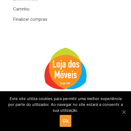
Carrinho
Finalizar compras
Este site utiliza cookies para permitir uma melhor experiência
por parte do utilizador. Ao navegar no site estará a consentir a
sua utilização.
Desenvolvido por IOL Negócios
@2020 Loja dos
Ok
Móveis. Todos os direitos reservados.